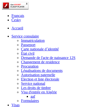
Français
Česky
Accueil
Service consulaire
Immatriculation
Passeport
Carte nationale d´identité
État civil
Demande de l'acte de naissance 12S
Changement de residence
Procuration
Légalisations de documents
Autorisation paternelle
Election et liste électorale
Service national
Les droits de timbre
Visa d'entrée en Algérie
aaf
Formulaires
Visas