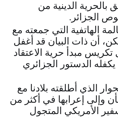
لق بالحرية الدينية من
وص الجزائر
مة الهاتفية التي جمعته مع
كن، أن ذات البيان قد أغفل
 تكريس مبدأ حرية الاعتقاد
 يكفله الدستور الجزائري
ار الذي أطلقته بلادنا مع
شأن وإلى إعرابها في أكثر من
فير الأمريكي المتجول